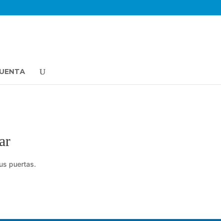
CUENTA
ar
us puertas.