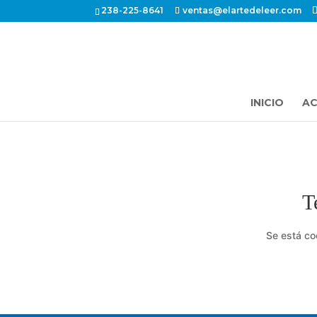
238-225-8641
ventas@elartedeleer.com
INICIO
AC
T
Se está co