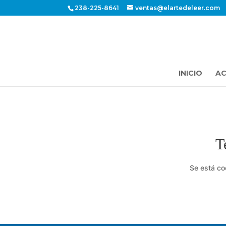
238-225-8641
ventas@elartedeleer.com
INICIO
AC
T
Se está co