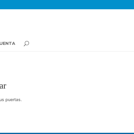
CUENTA
ar
us puertas.